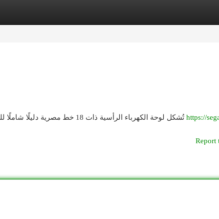
egories
Register
Login
تُشكل لوحة الكهرباء الرأسية ذات 18 خط مصرية دليلًا شاملًا للمستخدمين و المختصين. فهي تضمن تحكم موثوقة لطاقة
https://seg
Report 