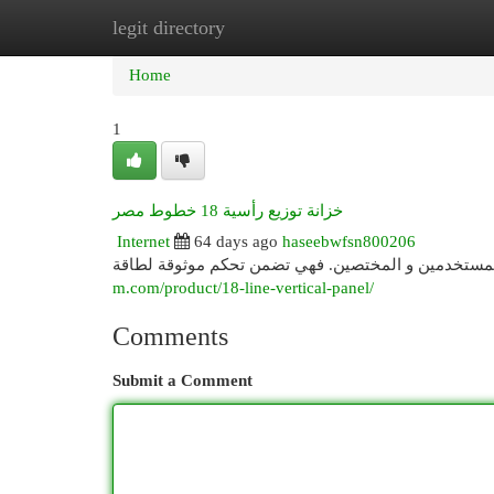
legit directory
Home
New Site Listings
Add Site
Cat
Home
1
خزانة توزيع رأسية 18 خطوط مصر
Internet
64 days ago
haseebwfsn800206
m.com/product/18-line-vertical-panel/
Comments
Submit a Comment