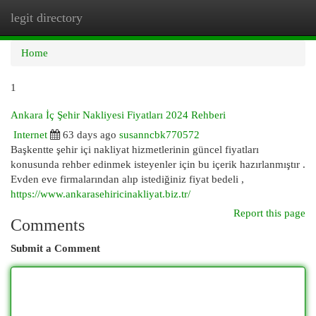
legit directory
Togg
navi
Home
1
Ankara İç Şehir Nakliyesi Fiyatları 2024 Rehberi
Internet
63 days ago
susanncbk770572
Başkentte şehir içi nakliyat hizmetlerinin güncel fiyatları
konusunda rehber edinmek isteyenler için bu içerik hazırlanmıştır .
Evden eve firmalarından alıp istediğiniz fiyat bedeli ,
https://www.ankarasehiricinakliyat.biz.tr/
Report this page
Comments
Submit a Comment