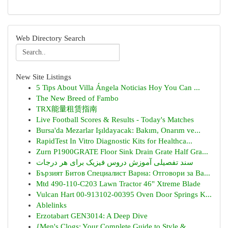
Web Directory Search
New Site Listings
5 Tips About Villa Ángela Noticias Hoy You Can ...
The New Breed of Fambo
TRX能量租赁指南
Live Football Scores & Results - Today's Matches
Bursa'da Mezarlar Işıldayacak: Bakım, Onarım ve...
RapidTest In Vitro Diagnostic Kits for Healthca...
Zurn P1900GRATE Floor Sink Drain Grate Half Gra...
سند تفصیلی آموزش دروس فیزیک برای هر درجات
Бързият Битов Специалист Варна: Отговори за Ва...
Mtd 490-110-C203 Lawn Tractor 46" Xtreme Blade
Vulcan Hart 00-913102-00395 Oven Door Springs K...
Ablelinks
Erzotabart GEN3014: A Deep Dive
{Men's Clogs: Your Complete Guide to Style & ...