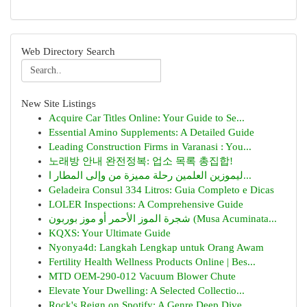
Web Directory Search
New Site Listings
Acquire Car Titles Online: Your Guide to Se...
Essential Amino Supplements: A Detailed Guide
Leading Construction Firms in Varanasi : You...
노래방 안내 완전정복: 업소 목록 총집합!
ليموزين العلمين رحلة مميزة من وإلى المطار ا...
Geladeira Consul 334 Litros: Guia Completo e Dicas
LOLER Inspections: A Comprehensive Guide
شجرة الموز الأحمر أو موز بوربون (Musa Acuminata...
KQXS: Your Ultimate Guide
Nyonya4d: Langkah Lengkap untuk Orang Awam
Fertility Health Wellness Products Online | Bes...
MTD OEM-290-012 Vacuum Blower Chute
Elevate Your Dwelling: A Selected Collectio...
Rock's Reign on Spotify: A Genre Deep Dive