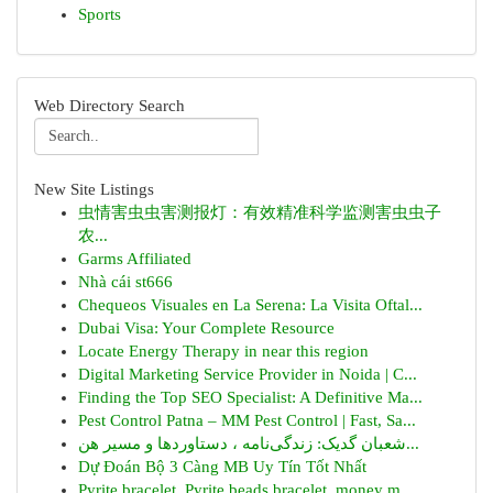
Sports
Web Directory Search
New Site Listings
虫情害虫虫害测报灯：有效精准科学监测害虫虫子
农...
Garms Affiliated
Nhà cái st666
Chequeos Visuales en La Serena: La Visita Oftal...
Dubai Visa: Your Complete Resource
Locate Energy Therapy in near this region
Digital Marketing Service Provider in Noida | C...
Finding the Top SEO Specialist: A Definitive Ma...
Pest Control Patna – MM Pest Control | Fast, Sa...
شعبان گدیک: زندگی‌نامه ، دستاوردها و مسیر هن...
Dự Đoán Bộ 3 Càng MB Uy Tín Tốt Nhất
Pyrite bracelet, Pyrite beads bracelet, money m...