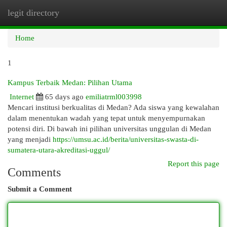
legit directory
Togg
navi
Home
1
Kampus Terbaik Medan: Pilihan Utama
Internet
65 days ago
emiliatrml003998
Mencari institusi berkualitas di Medan? Ada siswa yang kewalahan
dalam menentukan wadah yang tepat untuk menyempurnakan
potensi diri. Di bawah ini pilihan universitas unggulan di Medan
yang menjadi
https://umsu.ac.id/berita/universitas-swasta-di-
sumatera-utara-akreditasi-uggul/
Report this page
Comments
Submit a Comment