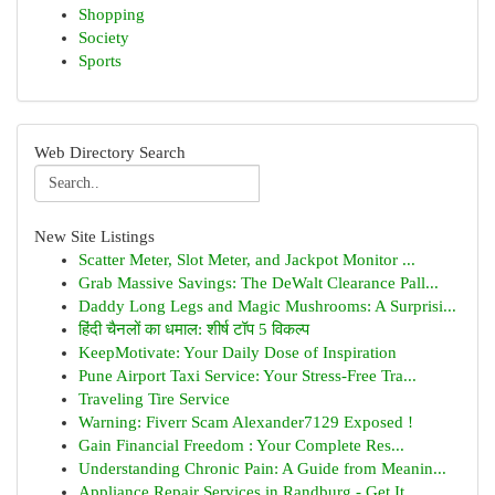
Shopping
Society
Sports
Web Directory Search
New Site Listings
Scatter Meter, Slot Meter, and Jackpot Monitor ...
Grab Massive Savings: The DeWalt Clearance Pall...
Daddy Long Legs and Magic Mushrooms: A Surprisi...
हिंदी चैनलों का धमाल: शीर्ष टॉप 5 विकल्प
KeepMotivate: Your Daily Dose of Inspiration
Pune Airport Taxi Service: Your Stress-Free Tra...
Traveling Tire Service
Warning: Fiverr Scam Alexander7129 Exposed !
Gain Financial Freedom : Your Complete Res...
Understanding Chronic Pain: A Guide from Meanin...
Appliance Repair Services in Randburg - Get It ...