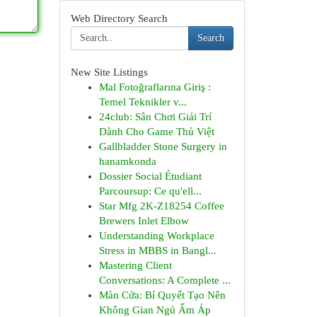
Web Directory Search
Search
New Site Listings
Mal Fotoğraflarına Giriş :
Temel Teknikler v...
24club: Sân Chơi Giải Trí
Dành Cho Game Thủ Việt
Gallbladder Stone Surgery in
hanamkonda
Dossier Social Étudiant
Parcoursup: Ce qu'ell...
Star Mfg 2K-Z18254 Coffee
Brewers Inlet Elbow
Understanding Workplace
Stress in MBBS in Bangl...
Mastering Client
Conversations: A Complete ...
Màn Cửa: Bí Quyết Tạo Nên
Không Gian Ngủ Ấm Áp