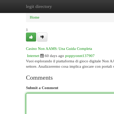
legit directory
Home
New Site Listings
Add Site
Cat
Home
1
Casino Non AAMS: Una Guida Completa
Internet
60 days ago
poppyonnt137907
Vuoi esplorando il piattaforma di gioco digitale Non A
settore. Analizzeremo cosa implica giocare con portal
Comments
Submit a Comment