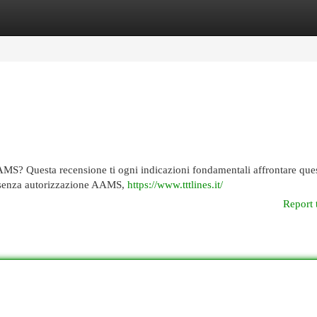
egories
Register
Login
AMS? Questa recensione ti ogni indicazioni fondamentali affrontare que
i senza autorizzazione AAMS,
https://www.tttlines.it/
Report 