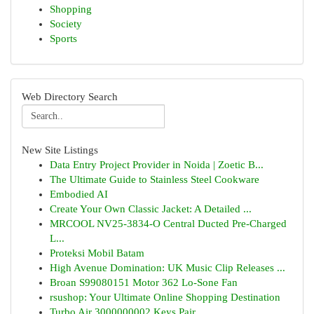
Shopping
Society
Sports
Web Directory Search
New Site Listings
Data Entry Project Provider in Noida | Zoetic B...
The Ultimate Guide to Stainless Steel Cookware
Embodied AI
Create Your Own Classic Jacket: A Detailed ...
MRCOOL NV25-3834-O Central Ducted Pre-Charged
L...
Proteksi Mobil Batam
High Avenue Domination: UK Music Clip Releases ...
Broan S99080151 Motor 362 Lo-Sone Fan
rsushop: Your Ultimate Online Shopping Destination
Turbo Air 3000000002 Keys Pair