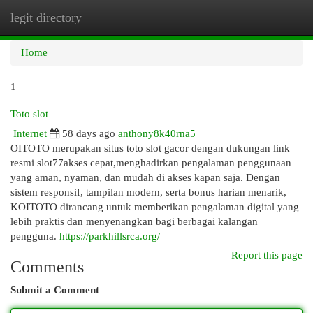
legit directory
Togg
navi
Home
1
Toto slot
Internet
58 days ago
anthony8k40rna5
OITOTO merupakan situs toto slot gacor dengan dukungan link
resmi slot77akses cepat,menghadirkan pengalaman penggunaan
yang aman, nyaman, dan mudah di akses kapan saja. Dengan
sistem responsif, tampilan modern, serta bonus harian menarik,
KOITOTO dirancang untuk memberikan pengalaman digital yang
lebih praktis dan menyenangkan bagi berbagai kalangan
pengguna.
https://parkhillsrca.org/
Report this page
Comments
Submit a Comment