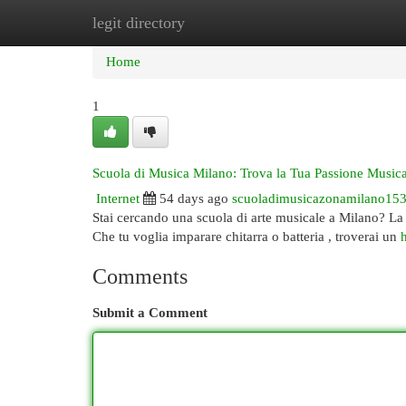
legit directory
Home
New Site Listings
Add Site
Cat
Home
1
Scuola di Musica Milano: Trova la Tua Passione Musica
Internet
54 days ago
scuoladimusicazonamilano15
Stai cercando una scuola di arte musicale a Milano? La nost
Che tu voglia imparare chitarra o batteria , troverai un
Comments
Submit a Comment