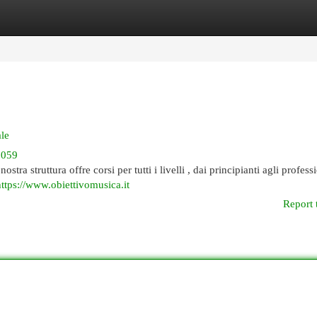
egories
Register
Login
le
3059
ra struttura offre corsi per tutti i livelli , dai principianti agli professi
https://www.obiettivomusica.it
Report 