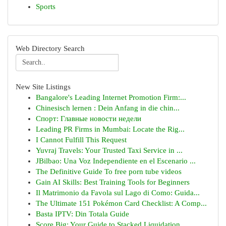
Sports
Web Directory Search
New Site Listings
Bangalore's Leading Internet Promotion Firm:...
Chinesisch lernen : Dein Anfang in die chin...
Спорт: Главные новости недели
Leading PR Firms in Mumbai: Locate the Rig...
I Cannot Fulfill This Request
Yuvraj Travels: Your Trusted Taxi Service in ...
JBilbao: Una Voz Independiente en el Escenario ...
The Definitive Guide To free porn tube videos
Gain AI Skills: Best Training Tools for Beginners
Il Matrimonio da Favola sul Lago di Como: Guida...
The Ultimate 151 Pokémon Card Checklist: A Comp...
Basta IPTV: Din Totala Guide
Score Big: Your Guide to Stacked Liquidation...