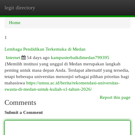
legit directory
Togg
navi
Home
1
Lembaga Pendidikan Terkemuka di Medan
Internet
54 days ago
kampusterbaikdimedan799395
{Memilih institusi yang unggul di Medan merupakan langkah
penting untuk masa depan Anda. Terdapat alternatif yang tersedia,
tetapi beberapa universitas menonjol sebagai pilihan prioritas bagi
mahasiswa
https://umsu.ac.id/berita/rekomendasi-universitas-
swasta-di-medan-untuk-kuliah-s1-tahun-2026/
Report this page
Comments
Submit a Comment