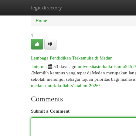
legit directory
Home
New Site Listings
Add Site
Cat
Home
1
Lembaga Pendidikan Terkemuka di Medan
Internet
53 days ago
universitasterbaikdisumu5452
{Memilih kampus yang tepat di Medan merupakan langk
sekolah menonjol sebagai tujuan prioritas bagi mahas
medan-untuk-kuliah-s1-tahun-2026/
Comments
Submit a Comment