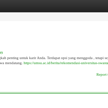
egories
Register
Login
99
ah penting untuk karir Anda. Terdapat opsi yang menggoda , tetapi s
iswa mendatang.
https://umsu.ac.id/berita/rekomendasi-universitas-swasta
Report 