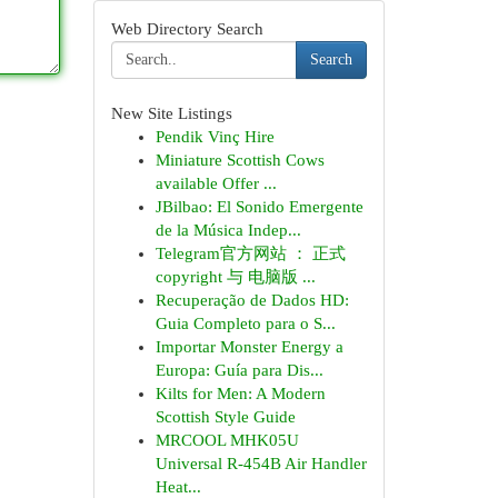
Web Directory Search
Search
New Site Listings
Pendik Vinç Hire
Miniature Scottish Cows
available Offer ...
JBilbao: El Sonido Emergente
de la Música Indep...
Telegram官方网站 ： 正式
copyright 与 电脑版 ...
Recuperação de Dados HD:
Guia Completo para o S...
Importar Monster Energy a
Europa: Guía para Dis...
Kilts for Men: A Modern
Scottish Style Guide
MRCOOL MHK05U
Universal R-454B Air Handler
Heat...