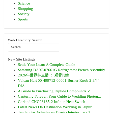
Science
Shopping
Society
Sports
Web Directory Search
New Site Listings
Settle Your Loan: A Complete Guide
Samsung DA97-07661G Refrigerator French Assembly
2026年世界杯直播 ： 观看指南
Vulcan Hart 00-499712-00001 Burner Knob 2-3/4"
DIA
A Guide to Purchasing Peptide Compounds V...
Capturing Forever: Your Guide to Wedding Photog...
Garland CKG03185-2 Infinite Heat Switch
Latest News On Destination Wedding in Jaipur
Tendencias Actuales en Diseño Interior para 2...