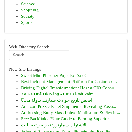
Science
Shopping
Society
Sports
Web Directory Search
New Site Listings
Sweet Mini Pinscher Pups For Sale!
Best Incident Management Platform for Customer ...
Driving Digital Transformation: How a CIO Consu...
Xe Ké Huế Đà Nẵng - Chia sẻ tiết kiệm
افحص تاريخ حوادث سيارتك بدولة مجانًا
Amazon Puzzle Pallet Shipments: Revealing Possi...
Addressing Body Mass Index: Medication & Physio...
Free Backlinks: Your Guide to Earning Superior...
الاشتراك سمارترز: تجربة رائعة للبث
Artemis88 Livescore: Your Ultimate Slot Results...