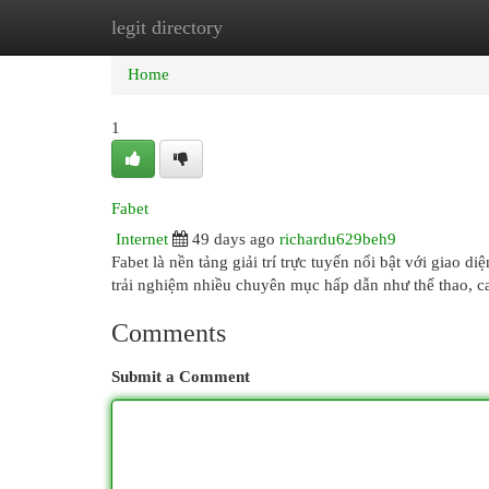
legit directory
Home
New Site Listings
Add Site
Cat
Home
1
Fabet
Internet
49 days ago
richardu629beh9
Fabet là nền tảng giải trí trực tuyến nổi bật với giao d
trải nghiệm nhiều chuyên mục hấp dẫn như thể thao, ca
Comments
Submit a Comment