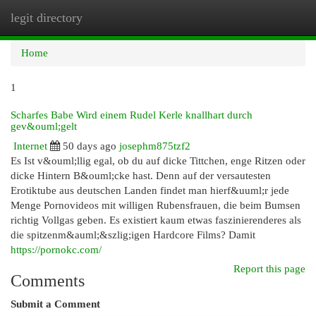
legit directory
Togg
navi
Home
1
Scharfes Babe Wird einem Rudel Kerle knallhart durch
gev&ouml;gelt
Internet
50 days ago
josephm875tzf2
Es Ist v&ouml;llig egal, ob du auf dicke Tittchen, enge Ritzen oder
dicke Hintern B&ouml;cke hast. Denn auf der versautesten
Erotiktube aus deutschen Landen findet man hierf&uuml;r jede
Menge Pornovideos mit willigen Rubensfrauen, die beim Bumsen
richtig Vollgas geben. Es existiert kaum etwas faszinierenderes als
die spitzenm&auml;&szlig;igen Hardcore Films? Damit
https://pornokc.com/
Report this page
Comments
Submit a Comment