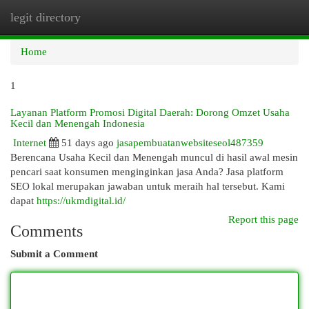
legit directory
Togg
navi
Home
1
Layanan Platform Promosi Digital Daerah: Dorong Omzet Usaha
Kecil dan Menengah Indonesia
Internet
51 days ago
jasapembuatanwebsiteseol487359
Berencana Usaha Kecil dan Menengah muncul di hasil awal mesin
pencari saat konsumen menginginkan jasa Anda? Jasa platform
SEO lokal merupakan jawaban untuk meraih hal tersebut. Kami
dapat
https://ukmdigital.id/
Report this page
Comments
Submit a Comment