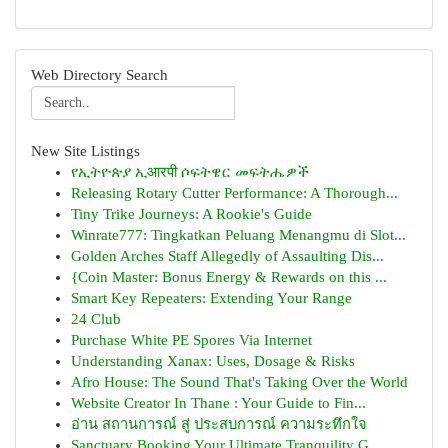
Web Directory Search
New Site Listings
የኢትዮጵያ ኢआरपी ሶፍትዌር መፍትሔዎች
Releasing Rotary Cutter Performance: A Thorough...
Tiny Trike Journeys: A Rookie's Guide
Winrate777: Tingkatkan Peluang Menangmu di Slot...
Golden Arches Staff Allegedly of Assaulting Dis...
{Coin Master: Bonus Energy & Rewards on this ...
Smart Key Repeaters: Extending Your Range
24 Club
Purchase White PE Spores Via Internet
Understanding Xanax: Uses, Dosage & Risks
Afro House: The Sound That's Taking Over the World
Website Creator In Thane : Your Guide to Fin...
อ่าน สถานการณ์ สู่ ประสบการณ์ ความระทึกใจ
Sanctuary Booking Your Ultimate Tranquility G...