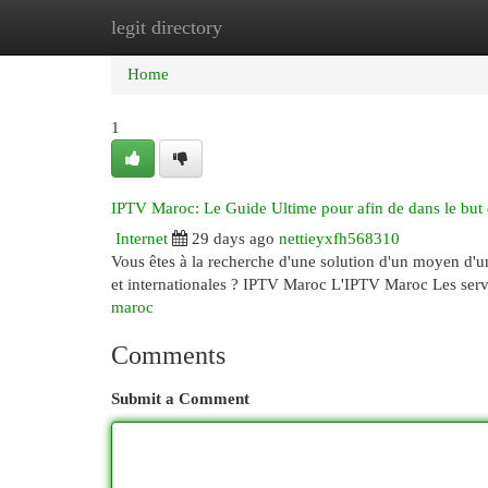
legit directory
Home
New Site Listings
Add Site
Cat
Home
1
IPTV Maroc: Le Guide Ultime pour afin de dans le but 
Internet
29 days ago
nettieyxfh568310
Vous êtes à la recherche d'une solution d'un moyen d'u
et internationales ? IPTV Maroc L'IPTV Maroc Les ser
maroc
Comments
Submit a Comment