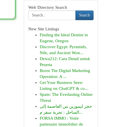
Web Directory Search
Search
New Site Listings
Finding the Ideal Dentist in
Eugene, Oregon
Discover Egypt: Pyramids,
Nile, and Ancient Won...
Dewa212: Cara Detail untuk
Peserta
Boost The Digital Marketing
Operation: A ...
Get Your Business Seen:
Listing on ChatGPT & co...
Spam: The Everlasting Online
Threat
حجز ليموزين من العاصمة إلى
الساحل : تجربة سفر م...
FORSA IMMO : Votre
partenaire immobilier de