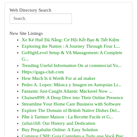
Web Directory Search
New Site Listings
Xe Ké Huế Đà Nẵng: Cơ Hội Kết Bạn & Tiết Kiệm
Exploring the Nation : A Journey Through Four L...
GoHighLevel Setup & VA Management: A Complete
G...
Trending Useful Information On ai commercial Yo...
Https://gaga-club.com
How Much Is it Worth For ai ad maker
Pedro A. Lopez: Música y Imagen en Autopsias Li...
Fantastic Just-Caught Atlantic Mackerel Now ...
Chaisen899: A Deep Dive into Their Online Presence
Streamline Your Home Care Business with Software
Explore The Domain of British Native Dishes Del...
Pâte à Tartiner Maison : La Recette Facile et G...
{ufun168: Our History and Dedication
Buy Pregabalin Online: A Easy Solution
Comprar CNH: Guia Completo e Tudo que Você Prec...