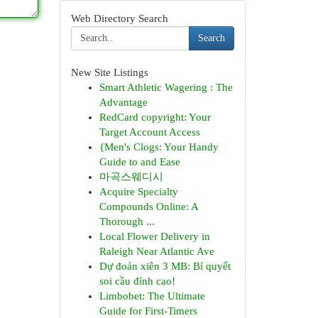
Web Directory Search
Search
New Site Listings
Smart Athletic Wagering : The
Advantage
RedCard copyright: Your
Target Account Access
{Men's Clogs: Your Handy
Guide to and Ease
마곡스웨디시
Acquire Specialty
Compounds Online: A
Thorough ...
Local Flower Delivery in
Raleigh Near Atlantic Ave
Dự đoán xiên 3 MB: Bí quyết
soi cầu đỉnh cao!
Limbobet: The Ultimate
Guide for First-Timers