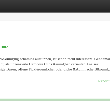
egories
Register
Login
 Hure
ouml;llig schamlos ausflippen, ist schon recht interessant. Gentlema
ibt, als unzensierte Hardcore Clips &uuml;ber versauten Analsex.
riesige Busen, offene Fickl&ouml;cher oder dicke &Auml;rsche B&ouml;c
Report 