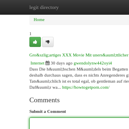
legit directory
Home
New Site Listings
Add Site
Cat
Home
1
Gro&szlig;artiges XXX Movie Mit uners&auml;ttlicher
Internet
30 days ago
gwendolynw442oyi4
Dass Die h&uuml;bschen M&auml;dels beim Begatten v&
deshalb durchaus sagen, dass es nichts Anregenderes g
Tats&auml;chlich ist es total egal, ob gentleman auf 
Daf&uuml;r wa...
https://howtogetporn.com/
Comments
Submit a Comment