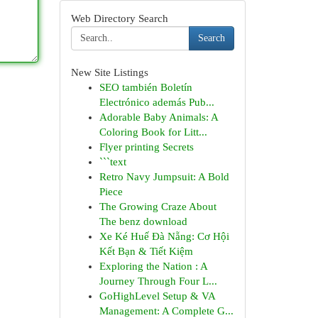
Web Directory Search
Search
New Site Listings
SEO también Boletín
Electrónico además Pub...
Adorable Baby Animals: A
Coloring Book for Litt...
Flyer printing Secrets
```text
Retro Navy Jumpsuit: A Bold
Piece
The Growing Craze About
The benz download
Xe Ké Huế Đà Nẵng: Cơ Hội
Kết Bạn & Tiết Kiệm
Exploring the Nation : A
Journey Through Four L...
GoHighLevel Setup & VA
Management: A Complete G...